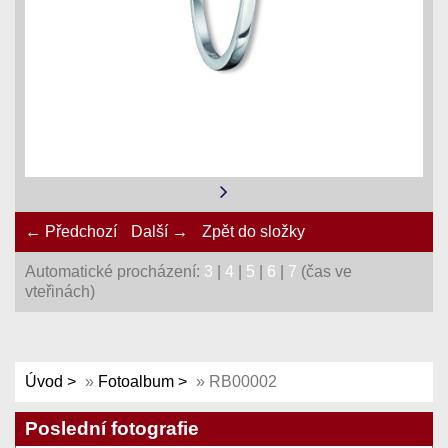
← Předchozí
Další →
Zpět do složky
Automatické procházení:
3
|
4
|
5
|
6
|
7
(čas ve
vteřinách)
Úvod
»
Fotoalbum
»
RB00002
Poslední fotografie