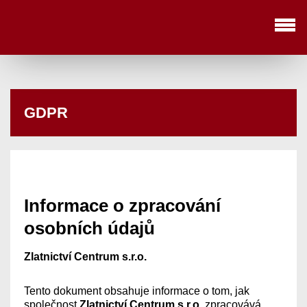
<
Update cookies preferences
>
GDPR
Informace o zpracování
osobních údajů
Zlatnictví Centrum s.r.o.
Tento dokument obsahuje informace o tom, jak
společnost
Zlatnictví Centrum s.r.o.
zpracovává