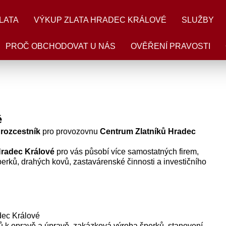
LATA
VÝKUP ZLATA HRADEC KRÁLOVÉ
SLUŽBY
PROČ OBCHODOVAT U NÁS
OVĚŘENÍ PRAVOSTI
é
 rozcestník
pro provozovnu
Centrum Zlatníků Hradec
Hradec Králové
pro vás působí více samostatných firem,
 šperků, drahých kovů, zastavárenské činnosti a investičního
dec Králové
 k opravě a úpravě, zakázková výroba šperků, stanovení