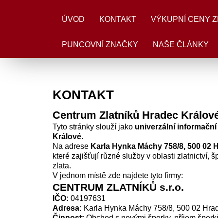
<
Update cookies preferences
>
ÚVOD
KONTAKT
VÝKUPNÍ CENY Z
PUNCOVNÍ ZNAČKY
NAŠE ČLÁNKY
KONTAKT
Centrum Zlatníků Hradec Králov
Tyto stránky slouží jako
univerzální informační
Králové
.
Na adrese
Karla Hynka Máchy 758/8, 500 02 
které zajišťují různé služby v oblasti zlatnictví,
zlata.
V jednom místě zde najdete tyto firmy:
CENTRUM ZLATNÍKŮ s.r.o.
IČO:
04197631
Adresa:
Karla Hynka Máchy 758/8, 500 02 Hra
Činnost:
Obchod s novými šperky, příjem šperků