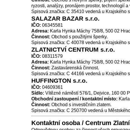
ryzosti, analýzy, pronájem prostor, technologií a
Spisová značka: C 35410 vedená u Krajského s
SALAZAR BAZAR s.r.o.
IČO:
06345581
Adresa:
Karla Hynka Máchy 758/8, 500 02 Hra
Činnost:
Obchod s použitými šperky.
Spisová značka: C 40078 vedená u Krajského s
ZLATNICTVÍ CENTRUM s.r.o.
IČO:
08311579
Adresa:
Karla Hynka Máchy 758/8, 500 02 Hra
Činnost:
Zastavárenská činnost.
Spisová značka: C 44166 vedená u Krajského s
HUFFINGTON s.r.o.
IČO:
04609361
Sídlo:
Vítězné náměstí 576/1, Dejvice, 160 00 
Obchodní zastoupení / kontaktní místo:
Karla
Činnost:
Obchod s investičním zlatem.
Spisová značka: C 250700 vedená u Městského
Kontaktní osoba / Centrum Zlatn
Odpovědnou osobou za činnost všech provozove